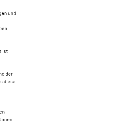
agen und
ben.
 ist
e
nd der
s diese
hen
können