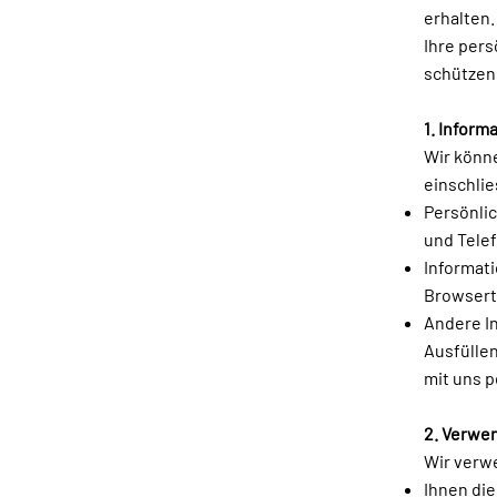
erhalten.
Ihre per
schützen
1. Inform
Wir könn
einschlie
Persönli
und Telef
Informati
Browserty
Andere In
Ausfülle
mit uns p
2. Verwe
Wir verw
Ihnen die