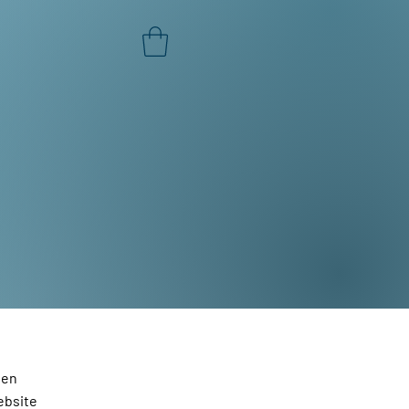
nen
ebsite