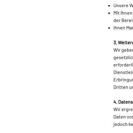
Unsere W
Mit Ihne
der Bere
Ihnen Ma
3. Weite
Wir geben
gesetzlic
erforderl
Dienstlei
Erbringu
Dritten 
4. Datens
Wir ergr
Daten vor
jedoch ke