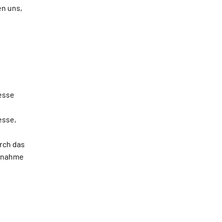
en uns,
esse
esse,
urch das
ufnahme